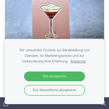
Wir verwenden Cookies zur Bereitstellung von
Diensten, für Marketingzwecke und zur
Verbesserung Ihrer Erfahrung.
Anpassen
Postkarte "White Russian" - Cocktail Series
Alle akzeptieren
€0,70
Nur Wesentliche akzeptieren